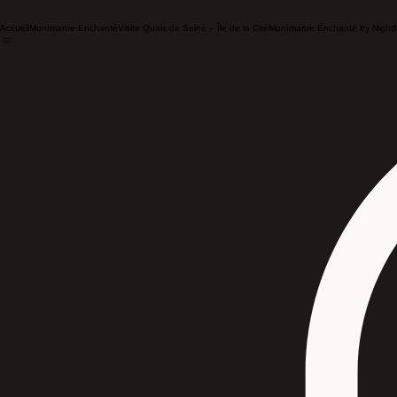
Accueil
Montmartre Enchanté
Visite Quais de Seine – Île de la Cité
Montmartre Enchanté by Night