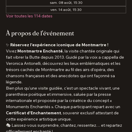
15 août 2026, 15:30 – 17:00
Rdv à la sortie métro Abbesses, 75018 Paris, France
Autres dates
ven. 07 août, 15:30
sam. 08 août, 15:30
ven. 14 août, 15:30
Voir toutes les 114 dates
À propos de l'événement
✨ 
Réservez l'expérience iconique de Montmartre !
Vivez 
Montmartre Enchanté
, la visite chantée originale qui 
fait vibrer la Butte depuis 2013. Guidé par la voix a cappella de 
Veronica Antonelli, découvrez les lieux emblématiques et les 
trésors cachés de Montmartre au fil des airs d'opéra, des 
chansons françaises et des anecdotes qui ont façonné sa 
légende.
Bien plus qu'une visite guidée, c'est un spectacle vivant, une 
parenthèse poétique et immersive, saluée par la presse 
internationale et proposée par la créatrice du concept « 