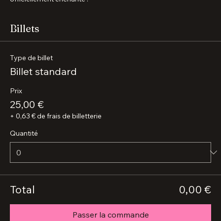
Monuments Enchantés ». Chaque participant repart avec un 
Certificat d'Enchantement
, souvenir exclusif attestant de 
cette expérience artistique unique.
🎭 Laissez-vous surprendre, chantez, ressentez… et repartez 
officiellement enchanté !
Billets
Type de billet
Billet standard
Prix
25,00 €
+ 0,63 € de frais de billetterie
Quantité