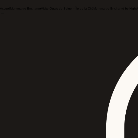
Accueil
Montmartre Enchanté
Visite Quais de Seine – Île de la Cité
Montmartre Enchanté by Night