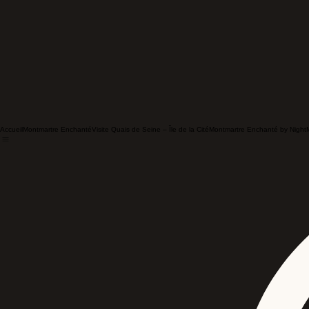
Accueil
Montmartre Enchanté
Visite Quais de Seine – Île de la Cité
Montmartre Enchanté by Night