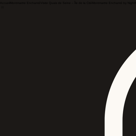
Accueil
Montmartre Enchanté
Visite Quais de Seine – Île de la Cité
Montmartre Enchanté by Night