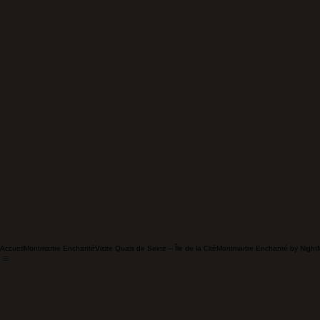
Accueil
Montmartre Enchanté
Visite Quais de Seine – Île de la Cité
Montmartre Enchanté by Night