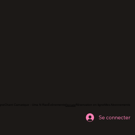
gne
Chant Carnatique - Uma N Rao
Événements
Réservation en ligne
Mes Abonnements
Donate