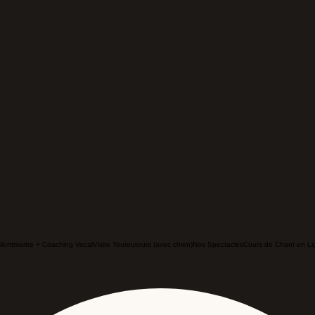
Montmartre + Coaching Vocal
Visite Toutoutours (avec chien)
Nos Spectacles
Cours de Chant en Li