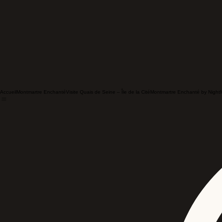
Accueil
Montmartre Enchanté
Visite Quais de Seine – Île de la Cité
Montmartre Enchanté by Night