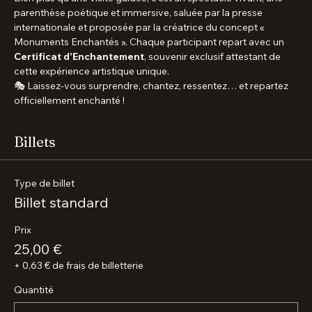
Veronica Antonelli, découvrez les lieux emblématiques et les 
trésors cachés de Montmartre au fil des airs d'opéra, des 
chansons françaises et des anecdotes qui ont façonné sa 
légende.
Bien plus qu'une visite guidée, c'est un spectacle vivant, une 
parenthèse poétique et immersive, saluée par la presse 
internationale et proposée par la créatrice du concept « 
Monuments Enchantés ». Chaque participant repart avec un 
Certificat d'Enchantement
, souvenir exclusif attestant de 
cette expérience artistique unique.
🎭 Laissez-vous surprendre, chantez, ressentez… et repartez 
officiellement enchanté !
Billets
Type de billet
Billet standard
Prix