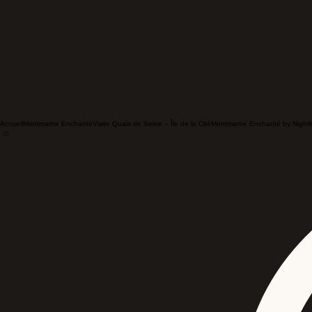
Accueil
Montmartre Enchanté
Visite Quais de Seine – Île de la Cité
Montmartre Enchanté by Night