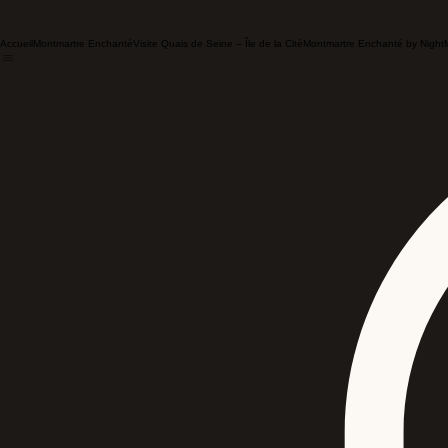
Accueil
Montmartre Enchanté
Visite Quais de Seine – Île de la Cité
Montmartre Enchanté by Night