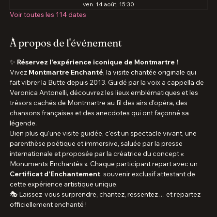
Rdv à la sortie métro Abbesses, 75018 Paris, France
Autres dates
ven. 07 août, 15:30
sam. 08 août, 15:30
ven. 14 août, 15:30
Voir toutes les 114 dates
À propos de l'événement
✨ 
Réservez l'expérience iconique de Montmartre !
Vivez 
Montmartre Enchanté
, la visite chantée originale qui 
fait vibrer la Butte depuis 2013. Guidé par la voix a cappella de 
Veronica Antonelli, découvrez les lieux emblématiques et les 
trésors cachés de Montmartre au fil des airs d'opéra, des 
chansons françaises et des anecdotes qui ont façonné sa 
légende.
Bien plus qu'une visite guidée, c'est un spectacle vivant, une 
parenthèse poétique et immersive, saluée par la presse 
internationale et proposée par la créatrice du concept « 
Monuments Enchantés ». Chaque participant repart avec un 