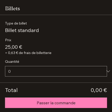
Certificat d'Enchantement
, souvenir exclusif attestant de 
cette expérience artistique unique.
🎭 Laissez-vous surprendre, chantez, ressentez… et repartez 
officiellement enchanté !
Billets
Type de billet
Billet standard
Prix
25,00 €
+ 0,63 € de frais de billetterie
Quantité