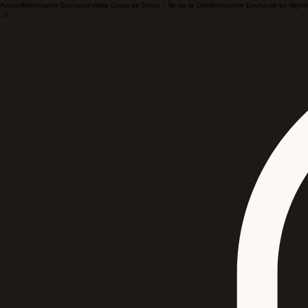
Accueil
Montmartre Enchanté
Visite Quais de Seine – Île de la Cité
Montmartre Enchanté by Night