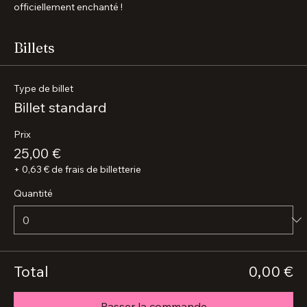
Monuments Enchantés ». Chaque participant repart avec un 
Certificat d'Enchantement
, souvenir exclusif attestant de 
cette expérience artistique unique.
🎭 Laissez-vous surprendre, chantez, ressentez… et repartez 
officiellement enchanté !
Billets
Type de billet
Billet standard
Prix
25,00 €
+ 0,63 € de frais de billetterie
Quantité