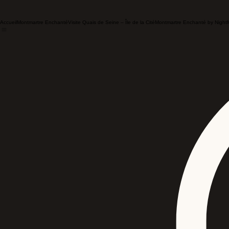
Accueil
Montmartre Enchanté
Visite Quais de Seine – Île de la Cité
Montmartre Enchanté by Night