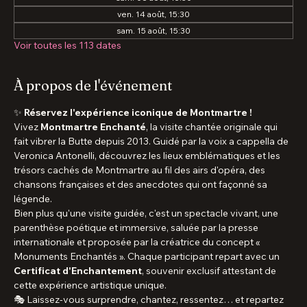
06 mars 2027, 15:30 – 17:00
Rdv à la sortie métro Abbesses, 75018 Paris, France
Autres dates
sam. 08 août, 15:30
ven. 14 août, 15:30
sam. 15 août, 15:30
Voir toutes les 113 dates
À propos de l'événement
✨ 
Réservez l'expérience iconique de Montmartre !
Vivez 
Montmartre Enchanté
, la visite chantée originale qui 
fait vibrer la Butte depuis 2013. Guidé par la voix a cappella de 
Veronica Antonelli, découvrez les lieux emblématiques et les 
trésors cachés de Montmartre au fil des airs d'opéra, des 
chansons françaises et des anecdotes qui ont façonné sa 
légende.
Bien plus qu'une visite guidée, c'est un spectacle vivant, une 
parenthèse poétique et immersive, saluée par la presse 
internationale et proposée par la créatrice du concept « 