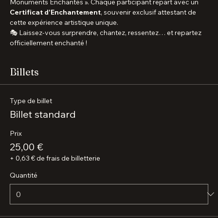
Bien plus qu'une visite guidée, c'est un spectacle vivant, une 
parenthèse poétique et immersive, saluée par la presse 
internationale et proposée par la créatrice du concept « 
Monuments Enchantés ». Chaque participant repart avec un 
Certificat d'Enchantement
, souvenir exclusif attestant de 
cette expérience artistique unique.
🎭 Laissez-vous surprendre, chantez, ressentez… et repartez 
officiellement enchanté !
Billets
Type de billet
Billet standard
Prix
25,00 €
+ 0,63 € de frais de billetterie
Quantité