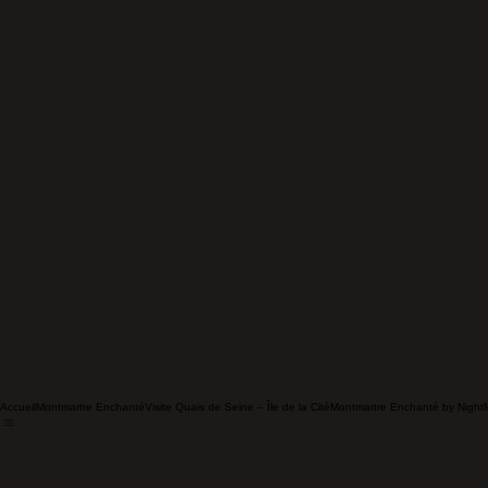
Accueil
Montmartre Enchanté
Visite Quais de Seine – Île de la Cité
Montmartre Enchanté by Night