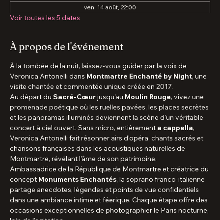
ven. 07 août, 22:00
dim. 09 août, 22:00
ven. 14 août, 22:00
Voir toutes les 5 dates
À propos de l'événement
À la tombée de la nuit, laissez-vous guider par la voix de 
Veronica Antonelli dans 
Montmartre Enchanté by Night
, une 
visite chantée et commentée unique créée en 2017.
Au départ du 
Sacré-Cœur
 jusqu'au 
Moulin Rouge
, vivez une 
promenade poétique où les ruelles pavées, les places secrètes 
et les panoramas illuminés deviennent la scène d'un véritable 
concert à ciel ouvert. Sans micro, entièrement 
a cappella
, 
Veronica Antonelli fait résonner airs d'opéra, chants sacrés et 
chansons françaises dans les acoustiques naturelles de 
Montmartre, révélant l'âme de son patrimoine.
Ambassadrice de la République de Montmartre et créatrice du 
concept 
Monuments Enchantés
, la soprano franco-italienne 
partage anecdotes, légendes et points de vue confidentiels 