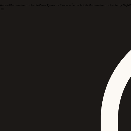
Accueil
Montmartre Enchanté
Visite Quais de Seine – Île de la Cité
Montmartre Enchanté by Night