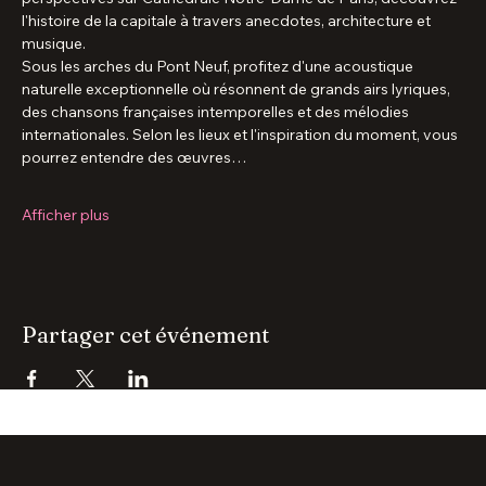
jamais vus. Chaque étape de cette promenade devient une 
scène à ciel ouvert où la voix a cappella révèle toute la magie 
des lieux.
Depuis les berges de la Seine jusqu'aux majestueuses 
perspectives sur Cathédrale Notre-Dame de Paris, découvrez 
l'histoire de la capitale à travers anecdotes, architecture et 
musique.
Sous les arches du Pont Neuf, profitez d'une acoustique 
naturelle exceptionnelle où résonnent de grands airs lyriques, 
des chansons françaises intemporelles et des mélodies 
internationales. Selon les lieux et l'inspiration du moment, vous 
pourrez entendre des œuvres…
Afficher plus
Partager cet événement