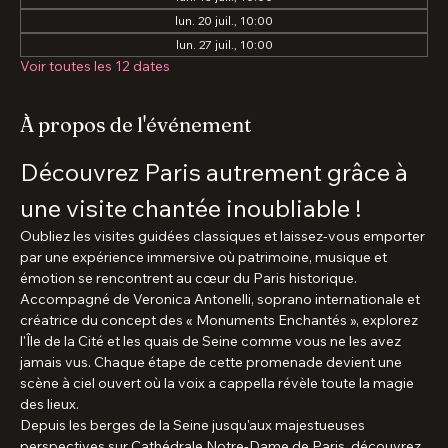
17 août 2026, 10:00 UTC+2 – 23 nov. 2026, 11:30 UTC+1
Rdv sortie du métro Cité, 75004 Paris, France
Autres dates
lun. 13 juil., 10:00
lun. 20 juil., 10:00
lun. 27 juil., 10:00
Voir toutes les 12 dates
À propos de l'événement
Découvrez Paris autrement grâce à 
une visite chantée inoubliable !
Oubliez les visites guidées classiques et laissez-vous emporter 
par une expérience immersive où patrimoine, musique et 
émotion se rencontrent au cœur du Paris historique.
Accompagné de Veronica Antonelli, soprano internationale et 
créatrice du concept des « Monuments Enchantés », explorez 
l'Île de la Cité et les quais de Seine comme vous ne les avez 