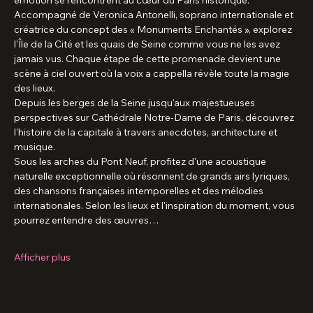
une visite chantée inoubliable !
Oubliez les visites guidées classiques et laissez-vous emporter 
par une expérience immersive où patrimoine, musique et 
émotion se rencontrent au cœur du Paris historique.
Accompagné de Veronica Antonelli, soprano internationale et 
créatrice du concept des « Monuments Enchantés », explorez 
l'Île de la Cité et les quais de Seine comme vous ne les avez 
jamais vus. Chaque étape de cette promenade devient une 
scène à ciel ouvert où la voix a cappella révèle toute la magie 
des lieux.
Depuis les berges de la Seine jusqu'aux majestueuses 
perspectives sur Cathédrale Notre-Dame de Paris, découvrez 
l'histoire de la capitale à travers anecdotes, architecture et 
musique.
Sous les arches du Pont Neuf, profitez d'une acoustique 
naturelle exceptionnelle où résonnent de grands airs lyriques, 
des chansons françaises intemporelles et des mélodies 
internationales. Selon les lieux et l'inspiration du moment, vous 
pourrez entendre des œuvres…