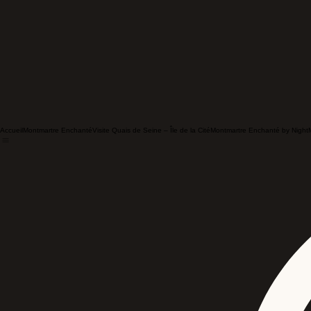
Accueil
Montmartre Enchanté
Visite Quais de Seine – Île de la Cité
Montmartre Enchanté by Night